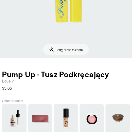
Long-press to zoom
Pump Up - Tusz Podkręcający
Lovely
$3.65
Other products
Total
Pure
Total
Róż
Sypki
Control
Passion
Cover
do
Puder
Drop
-
2
Policzków
Transparentny
Foundation
Paleta
in
-
-
Primer
Cieni
1
Baked
Glow
-
do
-
Rouge
nr
13
Powiek,
Kryjący
-
3