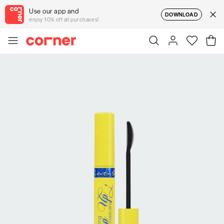
Use our app and
DOWNLOAD
enjoy 10% off all purchases!