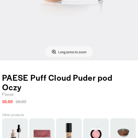
Long-press to zoom
PAESE Puff Cloud Puder pod
Oczy
Paese
$5.69
$6.69
Other products
Total
Pure
Total
Róż
Sypki
Control
Passion
Cover
do
Puder
Drop
-
2
Policzków
Transparentny
Foundation
Paleta
in
-
-
Primer
Cieni
1
Baked
Glow