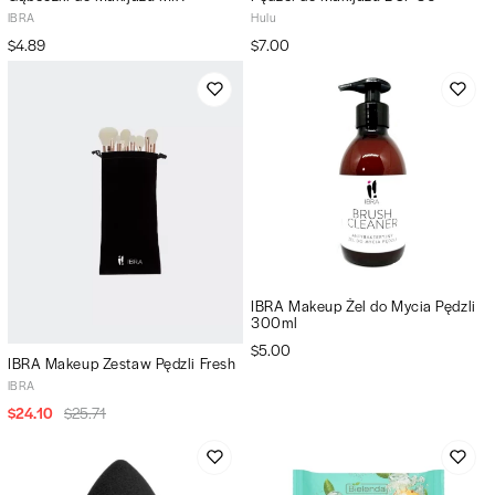
IBRA
Hulu
$4.89
$7.00
IBRA Makeup Żel do Mycia Pędzli
300ml
$5.00
IBRA Makeup Zestaw Pędzli Fresh
IBRA
$24.10
$25.71