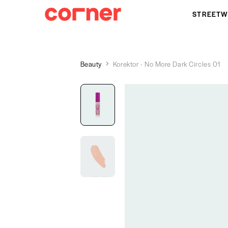
STREETW
Beauty
Korektor - No More Dark Circles 01