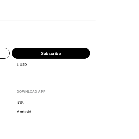
Subscribe
$
USD
DOWNLOAD APP
iOS
Android