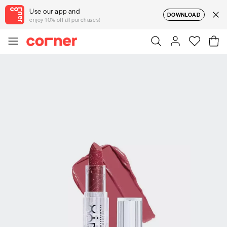
Use our app and
DOWNLOAD
enjoy 10% off all purchases!