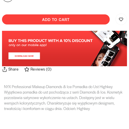
ADD TO CART
Share
Reviews
(
0
)
NYX Professional Makeup Diamonds & Ice Pomadka do Ust Highkey
Wyjątkowa pomadka do ust pochodząca z serii Diamonds & Ice. Kosmetyk
pozostawia satynowe wykończenie na ustach. Dostępny jest w wielu
wersjach kolorystycznych. Charakteryzuje się wyjątkowym designem,
trwałością i komfortem w ciągu dnia. Odcień: Highkey