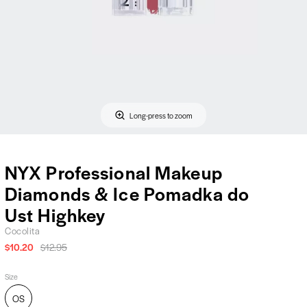
Long-press to zoom
NYX Professional Makeup
Diamonds & Ice Pomadka do
Ust Highkey
Cocolita
$10.20
$12.95
Size
OS