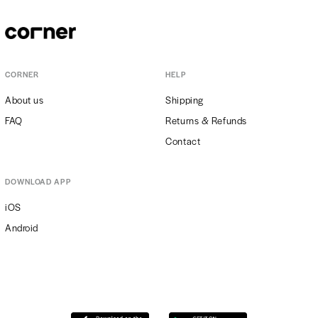
CORNER
HELP
About us
Shipping
FAQ
Returns & Refunds
Contact
DOWNLOAD APP
iOS
Android