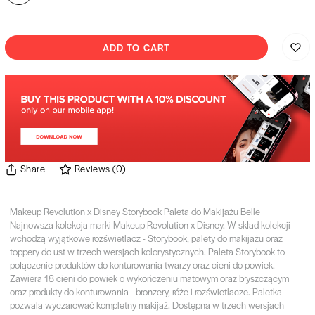
ADD TO CART
Share
Reviews
(
0
)
Makeup Revolution x Disney Storybook Paleta do Makijażu Belle
Najnowsza kolekcja marki Makeup Revolution x Disney. W skład kolekcji
wchodzą wyjątkowe rozświetlacz - Storybook, palety do makijażu oraz
toppery do ust w trzech wersjach kolorystycznych. Paleta Storybook to
połączenie produktów do konturowania twarzy oraz cieni do powiek.
Zawiera 18 cieni do powiek o wykończeniu matowym oraz błyszczącym
oraz produkty do konturowania - bronzery, róże i rozświetlacze. Paletka
pozwala wyczarować kompletny makijaż. Dostępna w trzech wersjach