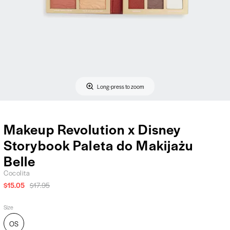
Long-press to zoom
Makeup Revolution x Disney
Storybook Paleta do Makijażu
Belle
Cocolita
$15.05
$17.95
Size
OS