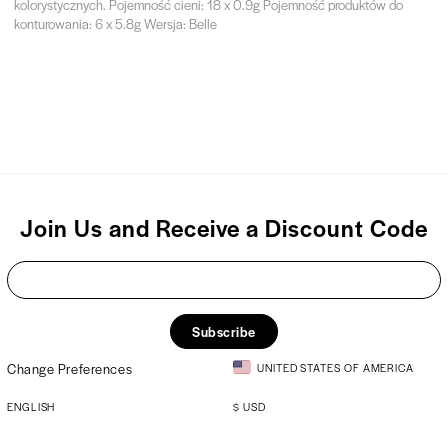
kolorystycznych. Pojemność cieni: 18 x 0.9g Pojemność produktów do
konturowania: 6 x 5.8g Wersja: Belle
Join Us and Receive a Discount Code
Subscribe
Change Preferences
UNITED STATES OF AMERICA
ENGLISH
$
USD