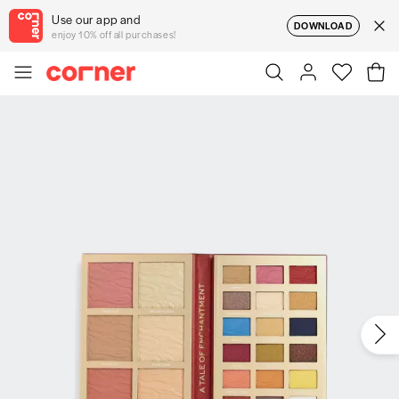
Use our app and
DOWNLOAD
enjoy 10% off all purchases!