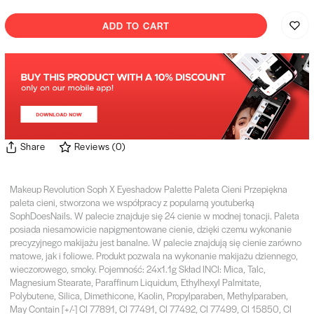
ADD TO CART
Share
Reviews
(
0
)
Makeup Revolution Soph X Eyeshadow Palette Paleta Cieni Przepiękna
paleta cieni, stworzona we współpracy z popularną youtuberką
SophDoesNails. W palecie znajduje się 24 cienie w modnej tonacji. Paleta
posiada niesamowicie napigmentowane cienie, dzięki czemu wykonanie
precyzyjnego makijażu jest banalne. W palecie znajdują się cienie zarówno
matowe, jak i foliowe. Produkt pozwala na wykonanie makijażu dziennego,
wieczorowego, smoky. Pojemność: 24x1.1g Skład INCI: Mica, Talc,
Magnesium Stearate, Paraffinum Liquidum, Ethylhexyl Palmitate,
Polybutene, Silica, Dimethicone, Kaolin, Propylparaben, Methylparaben,
May Contain [+/-] CI 77891, CI 77491, CI 77492, CI 77499, CI 15850, CI