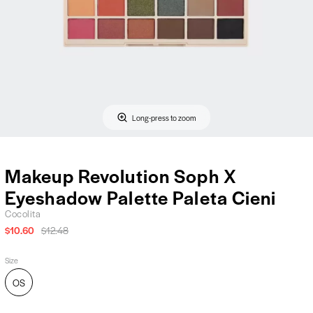
Long-press to zoom
Makeup Revolution Soph X
Eyeshadow Palette Paleta Cieni
Cocolita
$10.60
$12.48
Size
OS