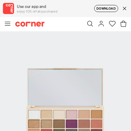
Use our app and
DOWNLOAD
enjoy 10% off all purchases!