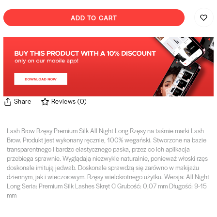
ADD TO CART
Share
Reviews
(
0
)
Lash Brow Rzęsy Premium Silk All Night Long Rzęsy na taśmie marki Lash
Brow. Produkt jest wykonany ręcznie, 100% wegański. Stworzone na bazie
transparentnego i bardzo elastycznego paska, przez co ich aplikacja
przebiega sprawnie. Wyglądają niezwykle naturalnie, ponieważ włoski rzęs
doskonale imitują jedwab. Doskonale sprawdzą się zarówno w makijażu
dziennym, jak i wieczorowym. Rzęsy wielokrotnego użytku. Wersja: All Night
Long Seria: Premium Silk Lashes Skręt C Grubość: 0,07 mm Długość: 9-15
mm