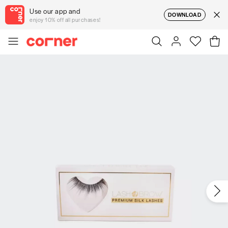
Use our app and
DOWNLOAD
enjoy 10% off all purchases!