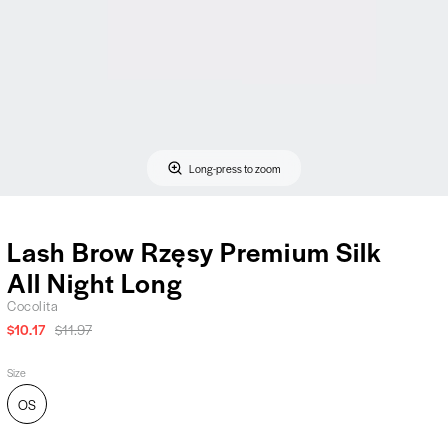
Long-press to zoom
Lash Brow Rzęsy Premium Silk
All Night Long
Cocolita
$10.17
$11.97
Size
OS