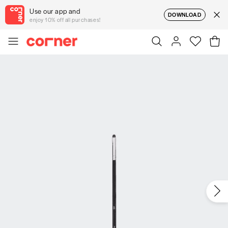
Use our app and
DOWNLOAD
enjoy 10% off all purchases!