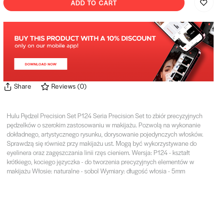
ADD TO CART
Share
Reviews
(
0
)
Hulu Pędzel Precision Set P124 Seria Precision Set to zbiór precyzyjnych
pędzelków o szerokim zastosowaniu w makijażu. Pozwolą na wykonanie
dokładnego, artystycznego rysunku, dorysowanie pojedynczych włosków.
Sprawdzą się również przy makijażu ust. Mogą być wykorzystywane do
eyelinera oraz zagęszczania linii rzęs cieniem. Wersja: P124 - kształt
krótkiego, kociego języczka - do tworzenia precyzyjnych elementów w
makijażu Włosie: naturalne - sobol Wymiary: długość włosia - 5mm