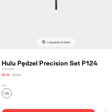
Long-press to zoom
Hulu Pędzel Precision Set P124
Cocolita
$5.14
$6.04
Size
OS