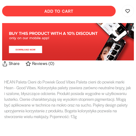
ADD TO CART
Share
Reviews
(
0
)
HEAN Paleta Cieni do Powiek Good Vibes Paleta cieni do powiek marki
Hean - Good Vibes. Kolorystyka palety zawiera zarówno neutralne brązy, jak
i szalone, błyszczące odcienie. Produkt posiada wygodne w użytkowaniu
lusterko. Cienie charakteryzują się wysokim stopniem pigmentacji. Mogą
być aplikowane w technice na mokro oraz na sucho. Piękny design palety
uprzyjemnia korzystanie z produktu. Bogata kolorystyka pozwala na
stworzenie wielu makijaży. Pojemność: 13g