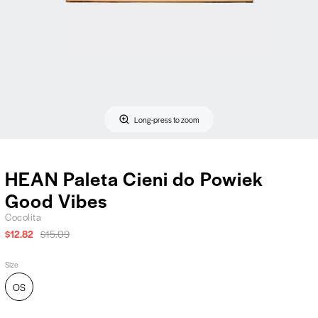
Long-press to zoom
HEAN Paleta Cieni do Powiek
Good Vibes
Cocolita
$12.82
$15.09
Size
OS