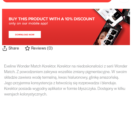
Share
Reviews
(
0
)
Eveline Wonder Match Korektor. Korektor na niedoskonałości z serii Wonder
Match. Z powodzeniem zakrywa wszelkie zmiany pigmentacyjne. W swoim
składzie zawiera wodę termalną, kwas hialuronowy, glinkę amazońską.
Jego przyjemna konsystencja z łatwością się rozprowadza i blenduje.
Korektor posiada wygodny aplikator w formie błyszczyka. Dostępny w kilku
wersjach kolorystycznych.