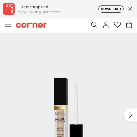
Use our app and
DOWNLOAD
enjoy 10% off all purchases!