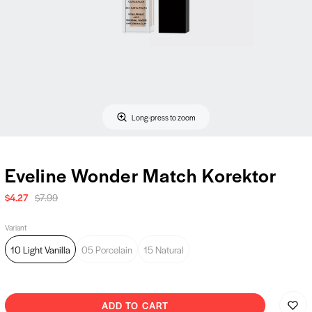
Long-press to zoom
Eveline Wonder Match Korektor
$4.27
$7.99
Variant
10 Light Vanilla
05 Porcelain
15 Natural
ADD TO CART