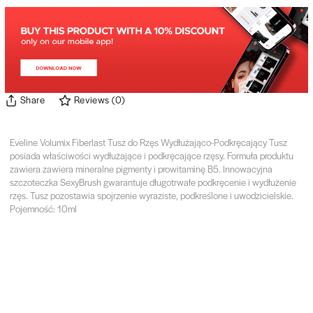
Share
Reviews
(
0
)
Eveline Volumix Fiberlast Tusz do Rzęs Wydłużająco-Podkręcający Tusz
posiada właściwości wydłużające i podkręcające rzęsy. Formuła produktu
zawiera zawiera mineralne pigmenty i prowitaminę B5. Innowacyjna
szczoteczka SexyBrush gwarantuje długotrwałe podkręcenie i wydłużenie
rzęs. Tusz pozostawia spojrzenie wyraziste, podkreślone i uwodzicielskie.
Pojemność: 10ml