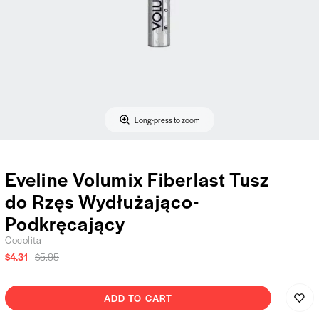
Long-press to zoom
Eveline Volumix Fiberlast Tusz
do Rzęs Wydłużająco-
Podkręcający
Cocolita
$4.31
$5.95
ADD TO CART