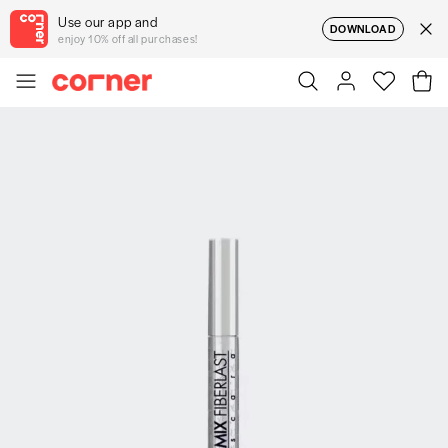
Use our app and
DOWNLOAD
enjoy 10% off all purchases!