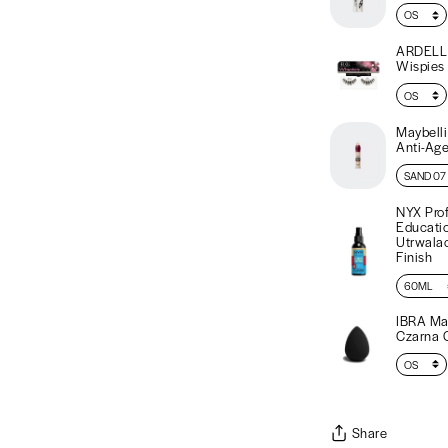
ARDELL 
Wispies
Maybelli
Anti-Age
NYX Pro
Educati
Utrwala
Finish
IBRA Ma
Czarna 
Ibra Ma
Stylizacj
Share