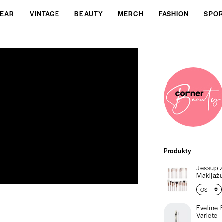
EAR
VINTAGE
BEAUTY
MERCH
FASHION
SPO
Produkty
Jessup 
Makijaż
Eveline 
Variete