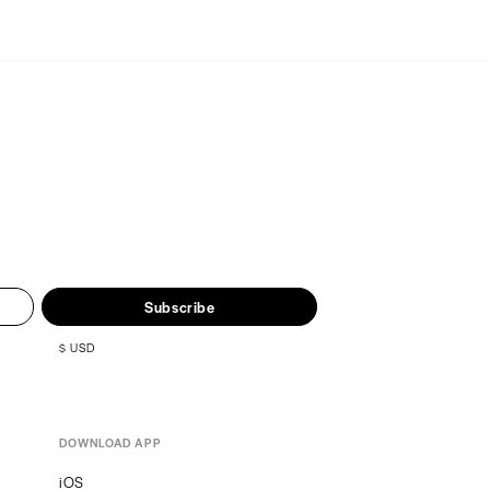
estaw 15 Pędzli do
u Jessup T093
old
$25.00
Zestaw 10 Pędzli do
u z Etui T259 Winered
$32.14
Gąbka do Makijażu Shell
$6.68
keup Żel do Mycia Pędzli
Subscribe
$5.00
$
USD
 Fresh Juice Micelarne
zki Rozświetlające 20
$3.00
DOWNLOAD APP
iOS