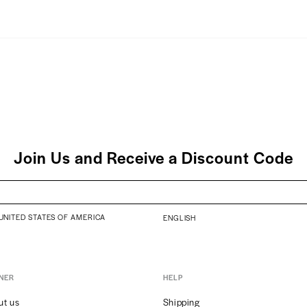
Jessup Z
Makijaż
Black/G
Jessup 
Makijaż
Jessup 
Pink
Join Us and Receive a Discount Code
IBRA Ma
300ml
UNITED STATES OF AMERICA
ENGLISH
Bielenda
Chustec
Sztuk
NER
HELP
ut us
Shipping