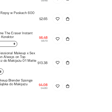
$5.48
Rzęsy w Paskach 600
$2.65
ne The Eraser Instant
 Korektor
$6.48
$8.73
fessional Makeup x Sex
on Always on Top
cz do Makijażu 01 Matte
$13.38
keup Blender Sponge
Gąbka do Makijażu
$4.08
$4.80
keup Brow Soap Mydło do
i Brwi
$7.77