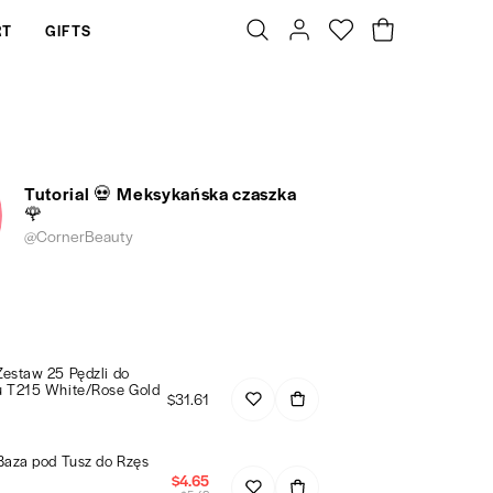
RT
GIFTS
Tutorial 💀 Meksykańska czaszka
🌹
@CornerBeauty
Zestaw 25 Pędzli do
u T215 White/Rose Gold
$31.61
Baza pod Tusz do Rzęs
$4.65