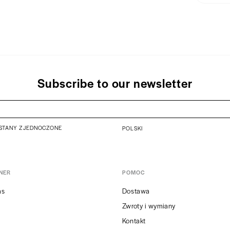
155 g
Wysyłamy
Wypro
zamówien
Subscribe to our newsletter
STANY ZJEDNOCZONE
POLSKI
NER
POMOC
as
Dostawa
Zwroty i wymiany
Kontakt