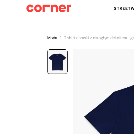
STREET
Moda
T-shirt damski z okrągłym dekoltem - 