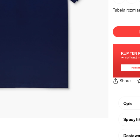
Tabela rozmia
Share
Opis
Absolutn
Specyfi
prosty kr
rękawami
Regula
każdej sty
Dostaw
95% b