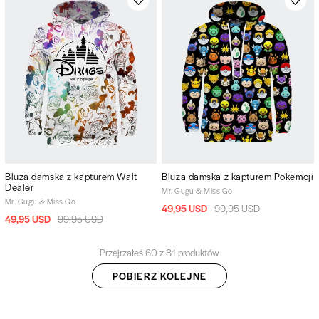
Bluza damska z kapturem Walt
Bluza damska z kapturem Pokemoji
Dealer
Mr. Gugu & Miss Go
Mr. Gugu & Miss Go
49,95 USD
99,95 USD
49,95 USD
99,95 USD
Przejrzałeś 60 z 81 produktów
POBIERZ KOLEJNE