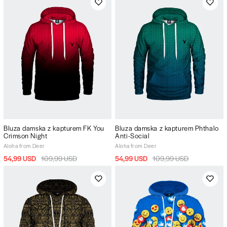
Bluza damska z kapturem FK You
Bluza damska z kapturem Phthalo
Crimson Night
Anti-Social
Aloha from Deer
Aloha from Deer
54,99 USD
109,99 USD
54,99 USD
109,99 USD