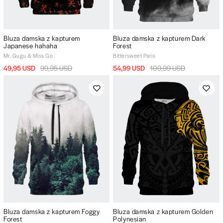
Bluza damska z kapturem
Bluza damska z kapturem Dark
Japanese hahaha
Forest
Mr. Gugu & Miss Go
Bittersweet Paris
49,95 USD
99,95 USD
54,99 USD
109,99 USD
Bluza damska z kapturem Foggy
Bluza damska z kapturem Golden
Forest
Polynesian