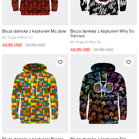
Bluza damska z kapturem McJane
Bluza damska z kapturem Why So
Serious
Mr. Gugu & Miss Go
Mr. Gugu & Miss Go
49,95 USD
99,95 USD
49,95 USD
99,95 USD
Bluza damska z kapturem Blocks
Bluza damska z kapturem Trip