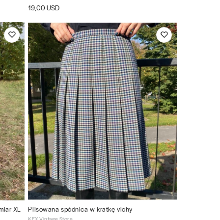
19,00 USD
miar XL
Plisowana spódnica w kratkę vichy
KEX Vintage Store