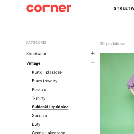
STREET
KATEGORIE
20 produktów
Streetwear
Sneakersy
Vintage
Kurtki i płaszcze
Kurtki i płaszcze
Bluzy
Bluzy i swetry
T-shirty
Koszule
Spodnie
T-shirty
Czapki
Sukienki i spódnice
Torby i akcesoria
Spodnie
Sklepy
Buty
Czapki i akcesoria
Dorawa Store