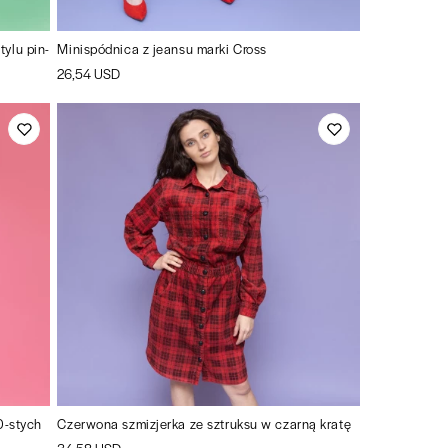
ylu pin-
Minispódnica z jeansu marki Cross
26,54 USD
0-stych
Czerwona szmizjerka ze sztruksu w czarną kratę