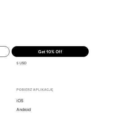
Get 10% Off
$
USD
POBIERZ APLIKACJĘ
iOS
Android