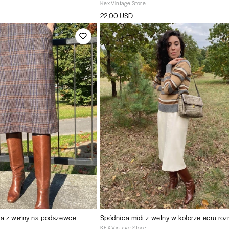
Kex Vintage Store
22,00 USD
a z wełny na podszewce
Spódnica midi z wełny w kolorze ecru roz
KEX Vintage Store