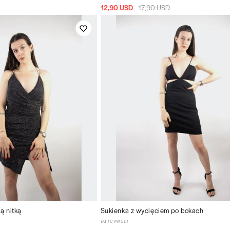
12,90 USD
17,90 USD
ą nitką
Sukienka z wycięciem po bokach
au revwear