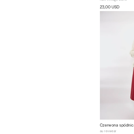
23,00 USD
Czerwona spódnic
au revwear