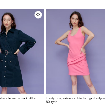
rka z bawełny marki Alba
Elastyczna, różowa sukienka typu bodyco
80-tych