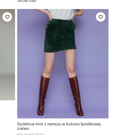
34,58 USD
Spódnica mini z zamszu w kolorze butelkowej
zieleni
Kex Vintage Store