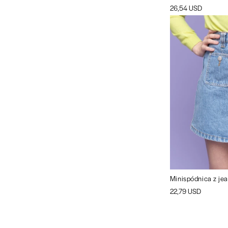
26,54 USD
Minispódnica z je
22,79 USD