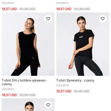
Carpatree
Carpatree
18,57 USD
30,95 USD
18,57 USD
30,95 USD
T-shirt Slit z krótkim rękawem -
T-shirt Symmetry - czarny
czarny
Carpatree
Carpatree
15,57 USD
25,95 USD
18,57 USD
30,95 USD