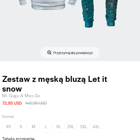
Przytrzymaj aby powiększyć
Zestaw z męską bluzą Let it
snow
Mr. Gugu & Miss Go
72,95 USD
145,95 USD
Rozmiar
XS
S
M
L
XL
2XL
3XL
4XL
Tabela rozmiarów