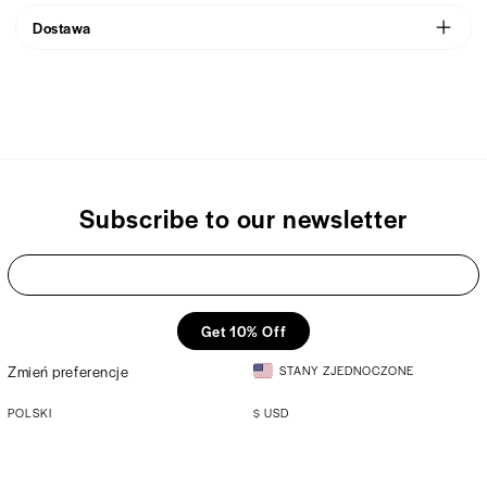
Materiał
Wysokiej jakości poliester
Możesz dopasować go do wszystkiego!
Dostawa
Pochodzenie
Wyprodukowano w Unii Europejskiej
Wysyłamy produkty w ciągu 48h od złożenia zamówienia.
Subscribe to our newsletter
Get 10% Off
Zmień preferencje
STANY ZJEDNOCZONE
POLSKI
$
USD