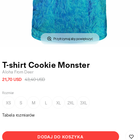
Przytrzymaj aby powiększyć
T-shirt Cookie Monster
Aloha From Deer
21,70 USD
43,40 USD
Rozmiar
XS
S
M
L
XL
2XL
3XL
Tabela rozmiarów
DODAJ DO KOSZYKA