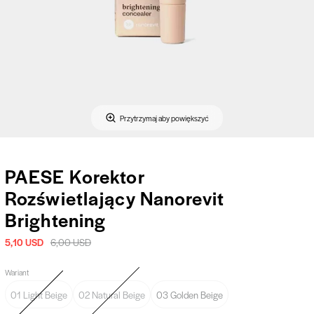
Przytrzymaj aby powiększyć
PAESE Korektor
Rozświetlający Nanorevit
Brightening
5,10 USD
6,00 USD
Wariant
01 Light Beige
02 Natural Beige
03 Golden Beige