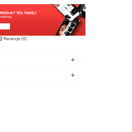
Recenzje
(
0
)
s wyniosły (Nephrolepis exaltata)
a
 wyniosły to roślina z rodziny paproci, które
 produkty w ciągu 48h od złożenia
o czasu wszelkie rekordy popularności w
ia.
 domach. W środowisku naturalnym występuje
bach, w Ameryce Południowej i Ameryce
. Jej liście osiągają długość 60-80
rów i posiadają właściwość wchłaniania
ch substancji. Nie dość, że paproć ta
e radzi sobie z oczyszczaniem otoczenia, to
nie jest ani trochę! Nie ma też wielkich
dnośnie codziennej pielęgnacji i w zasadzie