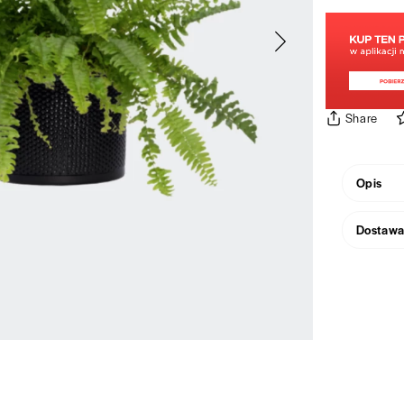
Share
Opis
Nefrolepi
Dostaw
Nefrolepis
Wysyłamy
biły sweg
zamówien
polskich
na Karai
Północnej
centymet
szkodliwy
znakomici
wyniosły 
wymagań o