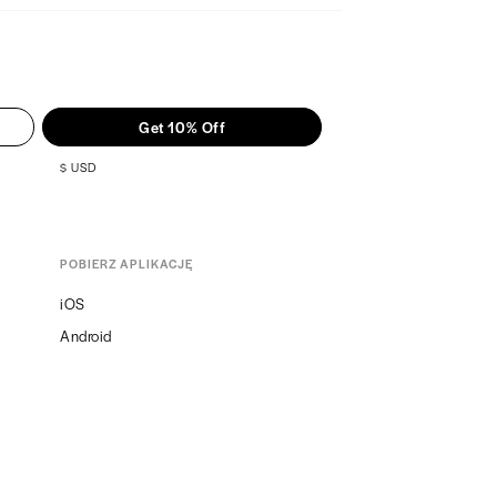
wia problemów „wychowawczych”.
o Nefrolepisa wyniosłego?
 ziemia w doniczce, w której mieszka
s była cały czas wilgotna (ale nie mokra!). W
podlewajmy roślinę 2-3 razy w tygodniu latem
Get 10% Off
w tygodniu zimą. Nefrolepis niezwykle łatwo
wić – wystarczy regularne (nawet codzienne!)
$
USD
, które uwielbia. Czuje się świetnie w
rze pokojowej – jeśli pozwolimy jej rozwijać
-24°C, na pewno będzie nam wdzięczna.
POBIERZ APLIKACJĘ
is wyniosły w wyjątkowych aranżacjach
iOS
Android