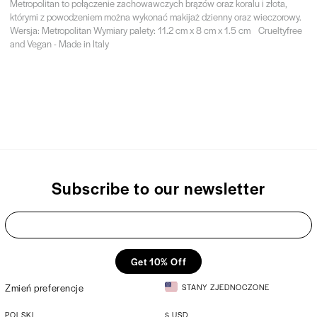
Metropolitan to połączenie zachowawczych brązów oraz koralu i złota,
którymi z powodzeniem można wykonać makijaż dzienny oraz wieczorowy.
Wersja: Metropolitan Wymiary palety: 11.2 cm x 8 cm x 1.5 cm Crueltyfree
and Vegan - Made in Italy
Subscribe to our newsletter
Get 10% Off
Zmień preferencje
STANY ZJEDNOCZONE
POLSKI
$
USD