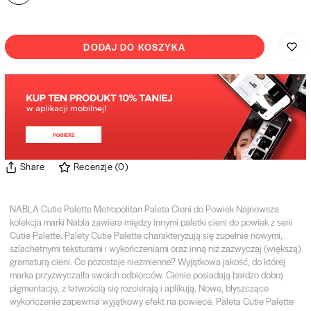
DODAJ DO KOSZYKA
Share
Recenzje
(
0
)
NABLA Cutie Palette Metropolitan Paleta Cieni do Powiek Najnowsza
kolekcja marki Nabla zawiera między innymi paletki cieni do powiek z serii
Cutie Palette. Palety Cutie Palette charakteryzują się zupełnie nowymi,
szlachetnymi teksturami i wykończeniami oraz inną niż zazwyczaj (większą)
gramaturą cieni. Co pozostaje niezmienne? Wyjątkowa jakość, do której
marka przyzwyczaiła swoich odbiorców. Cienie posiadają bardzo dobrą
pigmentację, z łatwością się rozcierają i aplikują. Nowe, błyszczące
wykończenie zapewnia wyjątkowy efekt na powiece. Paleta Cutie Palette