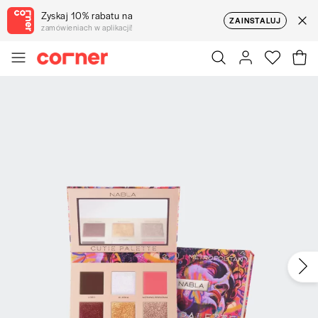
Zyskaj 10% rabatu na
ZAINSTALUJ
zamówieniach w aplikacji!