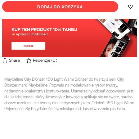
DODAJ DO KOSZYKA
Share
Recenzje
(
0
)
Maybelline City Bronzer 150 Light Warm Bronzer do twarzy z serii City
Bronzer marki Maybelline. Pozwala na modelowanie rysów twarzy,
nadawanie opalenizny i konturowanie. Uniwersalny odcień odpowiedni jest
dla każdej tonacji skóry. Kosmetyk z łatwością aplikuje się na twarz, bardzo
dobrze rozciera i nie tworzy nieestetycznych plam. Odcień: 150 Light Warm
Pojemność: 8g Przydatność: 24 miesiące od daty otworzenia produktu