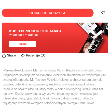
DODAJ DO KOSZYKA
Share
Recenzje
(
0
)
Makeup Revolution X Maffashion Brow Pencil Kredka do Brwi Dark Brown
Najnowsza kolekcja marki Makeup Revolution stworzona we współpracy ze
znaną Influencerką Maffashion. W skład kolekcji wchodzi paleta cieni do
powiek, paletki do konturowania, kredki do brwi oraz pomadki do ust.
Kredka do brwi to produkt, który łączy w sobie wykręcaną kredkę, oraz żel
do brwi. Kredka pozwala na wyrysowanie pojedynczych włosków, jest
niezwykle precyzyjna. Żel do brwi utrwala całość makijażu. Kredka
występuje w trzech wersjach kolorystycznych. Wersja: Dark Brown