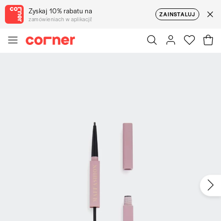
Zyskaj 10% rabatu na
ZAINSTALUJ
zamówieniach w aplikacji!