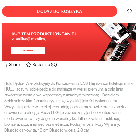
DODAJ DO KOSZYKA
Share
Recenzje
(
0
)
Hulu Pędzel Wielofukcyjny do Konturowania DS6 Najnowsza kolekcja marki
HULU łączy w sobie pędzle do makijażu w wersji premium, a cała linia
stworzona została we współpracy z uznanym wizażystą - Danielem
Sobieśniewskim. Charakteryzuje się wysokiej jakości wykonaniem.
Wszystkie pędzle w kolekcji posiadają pozłacaną skuwkę oraz trzonek z
drewna naturalnego. Pędzel DS6 przeznaczony jest do konturowania i
modelowania twarzy. Jego uniwersalny kształt pozwala na aplikację
bronzera, różu, a nawet rozświetlacza. Rodzaj włosia: kozy Wymiary:
Długość całkowita: 18 cm Długość włosia: 2,8 cm