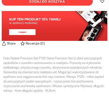
DODAJ DO KOSZYKA
Share
Recenzje
(
0
)
Hulu Pędzel Precision Set P120 Seria Precision Set to zbiór precyzyjnych
pędzelków o szerokim zastosowaniu w makijażu. Pozwolą na wykonanie
dokładnego, artystycznego rysunku, dorysowanie pojedynczych włosków.
Sprawdzą się również przy makijażu ust. Mogą być wykorzystywane do
eyelinera oraz zagęszczania linii rzęs cieniem. Wersja: P120 - mikro-pędzel
do precyzyjnych zadań specjalnych - czyszczenia linii pod brwiami,
czyszczenie pod kreską eyelinerem. Włosie: syntetyczne Wymiary: długość
włosia - 4mm długość pędzla - 16,8cm