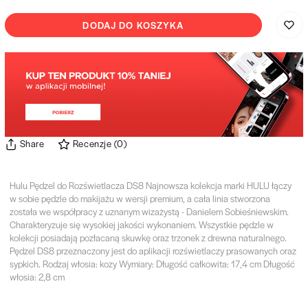
DODAJ DO KOSZYKA
Share
Recenzje
(
0
)
Hulu Pędzel do Rozświetlacza DS8 Najnowsza kolekcja marki HULU łączy
w sobie pędzle do makijażu w wersji premium, a cała linia stworzona
została we współpracy z uznanym wizażystą - Danielem Sobieśniewskim.
Charakteryzuje się wysokiej jakości wykonaniem. Wszystkie pędzle w
kolekcji posiadają pozłacaną skuwkę oraz trzonek z drewna naturalnego.
Pędzel DS8 przeznaczony jest do aplikacji rozświetlaczy prasowanych oraz
sypkich. Rodzaj włosia: kozy Wymiary: Długość całkowita: 17,4 cm Długość
włosia: 2,8 cm