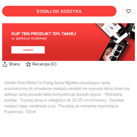
DODAJ DO KOSZYKA
Share
Recenzje
(
0
)
Golden Rose Make Up Fixing Spray Mgiełka utrwalająca: spray
przeznaczony do utrwalania makijażu produkt nie wysusza skóry, łatwo się
aplikuje spray posiada lekką konsystencję Sposób użycia: - Wstrząśnij
butelkę - Trzymaj spray w odległości ok. 20-25 cm od twarzy - Spryskaj
makijaż mając zamknięte oczy - Poczekaj do momentu wyschnięcia
Pojemność: 120ml