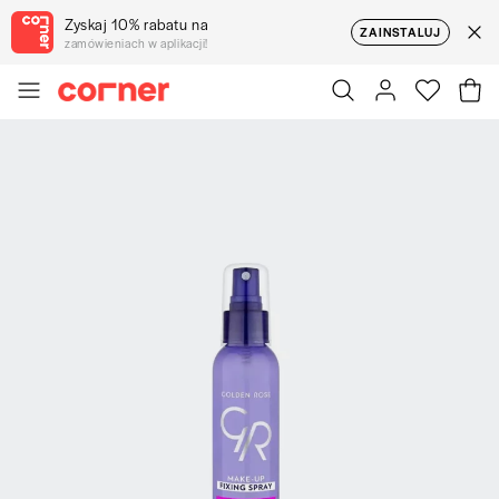
Zyskaj 10% rabatu na
ZAINSTALUJ
zamówieniach w aplikacji!