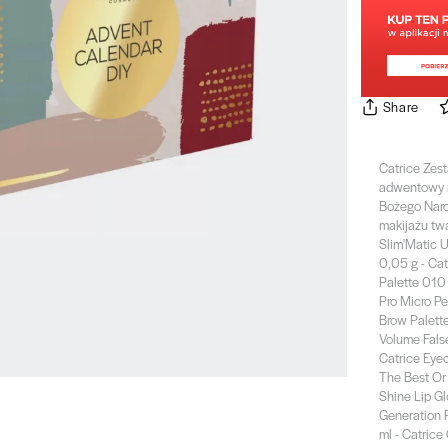
Share
Catrice Zes
adwentowy m
Bożego Naro
makijażu twa
Slim'Matic 
0,05 g - Ca
Palette 010
Pro Micro Pe
Brow Palett
Volume Fals
Catrice Eye
The Best Or
Shine Lip Gl
Generation 
ml - Catric