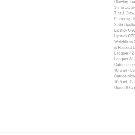
Glowing Tou
Shine Lip Gl
Tint & Glow 
Plumping Lip
Satin Lipsti
Lipstick 040 
Lipstick 070
Weightless C
& Respect Ea
Lacquer 42 R
Lacquer 81 
Catrice Icon
10,5 ml - Ca
Catrice Mor
10,5 ml - Ca
Grace 10,5 m