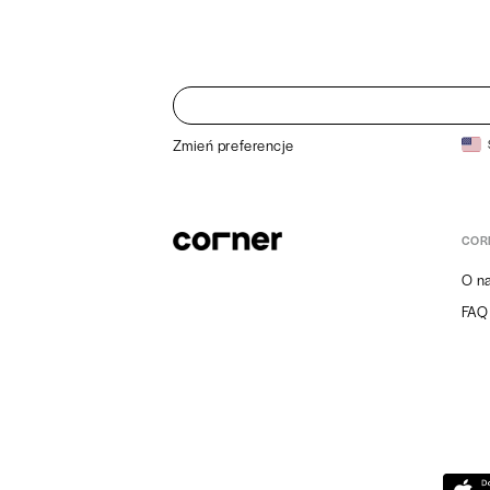
Zmień preferencje
COR
O n
FAQ