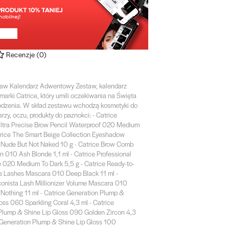
Recenzje
(
0
)
taw Kalendarz Adwentowy Zestaw, kalendarz
arki Catrice, który umili oczekiwania na Święta
dzenia. W skład zestawu wchodzą kosmetyki do
rzy, oczu, produkty do paznokci: - Catrice
Ultra Precise Brow Pencil Waterproof 020 Medium
trice The Smart Beige Collection Eyeshadow
 Nude But Not Naked 10 g - Catrice Brow Comb
n 010 Ash Blonde 1,1 ml - Catrice Professional
e 020 Medium To Dark 5,5 g - Catrice Ready-to-
e Lashes Mascara 010 Deep Black 11 ml -
conista Lash Millionizer Volume Mascara 010
 Nothing 11 ml - Catrice Generation Plump &
oss 060 Sparkling Coral 4,3 ml - Catrice
Plump & Shine Lip Gloss 090 Golden Zircon 4,3
e Generation Plump & Shine Lip Gloss 100