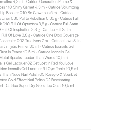
rmaline 4,3 ml - Catrice Generation Plump &
oss 110 Shiny Garnet 4,3 ml - Catrice Volumizing
Lip Booster 010 Be Glowrious 5 ml - Catrice
 Liner 030 Polite Rebellion 0,35 g - Catrice Full
ck 010 Full Of Optimism 3,8 g - Catrice Full Satin
Full Of Inspiration 3,8 g - Catrice Full Satin
 Full Of Love 3,8 g - Catrice One Drop Coverage
oncealer 002 True Ivory 7 ml - Catrice Love Skin
rth Hydro Primer 30 ml - Catrice Iconails Gel
ust In Peace 10,5 ml - Catrice Iconails Gel
Metal Speaks Louder Than Words 10,5 ml -
ails Gel Lacquer 82 Get Lost In Red You Love
trice Iconails Gel Lacquer 91 Gym Tonic 10,5 ml -
e Than Nude Nail Polish 05 Rosey-o & Sparklet
trice Gold Effect Nail Polish 02 Fascinating
l - Catrice Super Dry Gloss Top Coat 10,5 ml