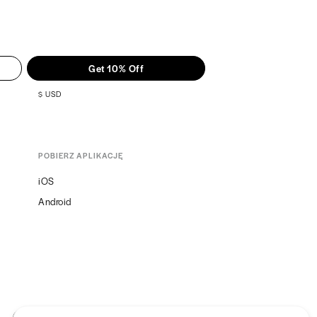
Get 10% Off
$
USD
POBIERZ APLIKACJĘ
iOS
Android