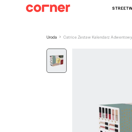
STREET
Uroda
Catrice Zestaw Kalendarz Adwentow