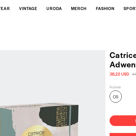
WEAR
VINTAGE
URODA
MERCH
FASHION
SPOR
y
Catric
Adwen
38,22 USD
4
Rozmiar
OS