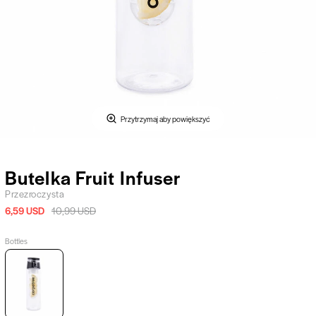
Przytrzymaj aby powiększyć
Butelka Fruit Infuser
Przezroczysta
6,59 USD
10,99 USD
Bottles
Butelka
Fruit
Infuser,
Przezroczysta