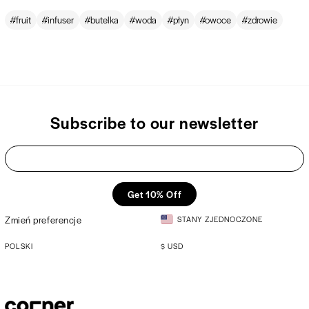
fruit
infuser
butelka
woda
płyn
owoce
zdrowie
Subscribe to our newsletter
Get 10% Off
Zmień preferencje
STANY ZJEDNOCZONE
POLSKI
$
USD