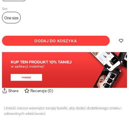
Size
One size
DODAJ DO KOSZYKA
Share
Recenzje
(
0
)
Umieść owoce wewnątrz swojej butelki, aby dodać dodatkowego smaku i
zdrowotnych właściwości.