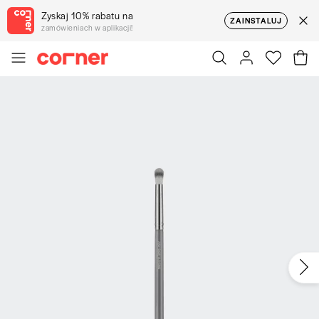
Zyskaj 10% rabatu na
ZAINSTALUJ
zamówieniach w aplikacji!