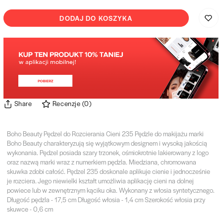
DODAJ DO KOSZYKA
Share
Recenzje
(
0
)
Boho Beauty Pędzel do Rozcierania Cieni 235 Pędzle do makijażu marki
Boho Beauty charakteryzują się wyjątkowym designem i wysoką jakością
wykonania. Pędzel posiada szary trzonek, ośmiokrotnie lakierowany z logo
oraz nazwą marki wraz z numerkiem pędzla. Miedziana, chromowana
skuwka zdobi całość. Pędzel 235 doskonale aplikuje cienie i jednocześnie
je rozciera. Jego niewielki kształt umożliwia aplikację cieni na dolnej
powiece lub w zewnętrznym kąciku oka. Wykonany z włosia syntetycznego.
Długość pędzla - 17,5 cm Długość włosia - 1,4 cm Szerokość włosia przy
skuwce - 0,6 cm