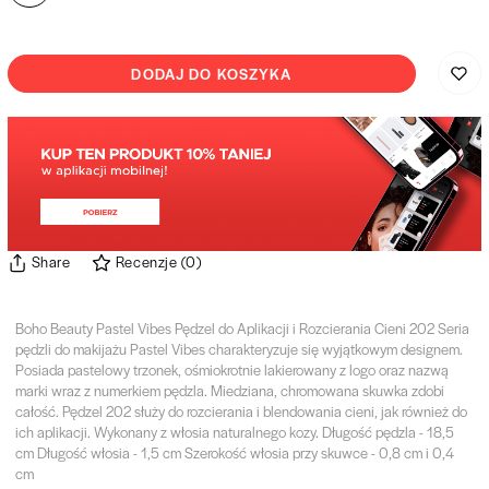
DODAJ DO KOSZYKA
Share
Recenzje
(
0
)
Boho Beauty Pastel Vibes Pędzel do Aplikacji i Rozcierania Cieni 202 Seria
pędzli do makijażu Pastel Vibes charakteryzuje się wyjątkowym designem.
Posiada pastelowy trzonek, ośmiokrotnie lakierowany z logo oraz nazwą
marki wraz z numerkiem pędzla. Miedziana, chromowana skuwka zdobi
całość. Pędzel 202 służy do rozcierania i blendowania cieni, jak również do
ich aplikacji. Wykonany z włosia naturalnego kozy. Długość pędzla - 18,5
cm Długość włosia - 1,5 cm Szerokość włosia przy skuwce - 0,8 cm i 0,4
cm