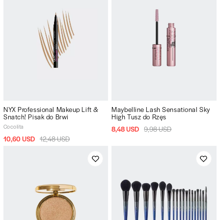
NYX Professional Makeup Lift &
Maybelline Lash Sensational Sky
Snatch! Pisak do Brwi
High Tusz do Rzęs
Cocolita
8,48 USD
9,98 USD
10,60 USD
12,48 USD