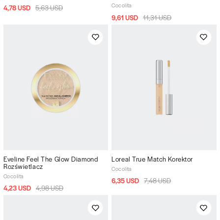
Cocolita
4,78 USD
5,63 USD
9,61 USD
11,31 USD
Eveline Feel The Glow Diamond
Loreal True Match Korektor
Rozświetlacz
Cocolita
Cocolita
6,35 USD
7,48 USD
4,23 USD
4,98 USD