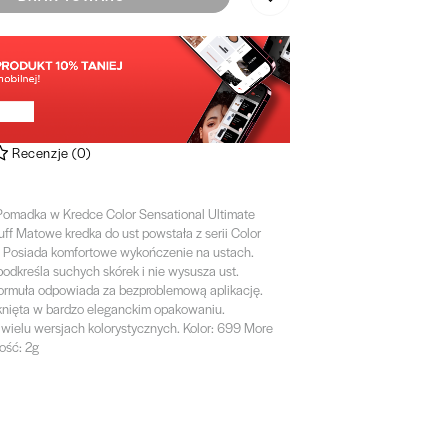
Recenzje
(
0
)
Pomadka w Kredce Color Sensational Ultimate
ff Matowe kredka do ust powstała z serii Color
. Posiada komfortowe wykończenie na ustach.
podkreśla suchych skórek i nie wysusza ust.
ormuła odpowiada za bezproblemową aplikację.
nięta w bardzo eleganckim opakowaniu.
wielu wersjach kolorystycznych. Kolor: 699 More
ość: 2g