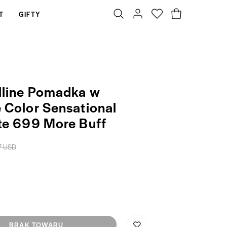
T
GIFTY
line Pomadka w
 Color Sensational
te 699 More Buff
7 USD
BRAK TOWARU