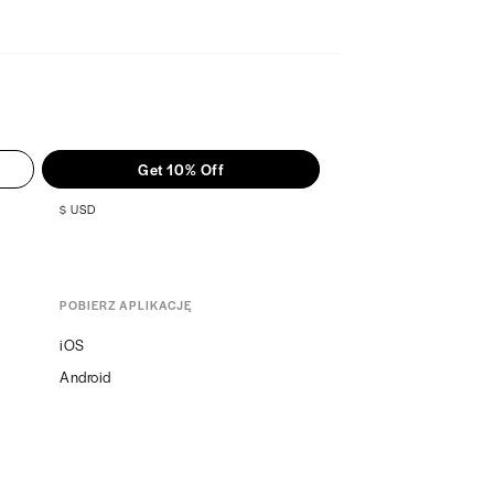
Get 10% Off
$
USD
POBIERZ APLIKACJĘ
iOS
Android