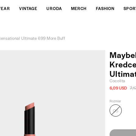
WEAR
VINTAGE
URODA
MERCH
FASHION
SPOR
ensational Ultimate 699 More Buff
Maybel
Kredce
Ultima
Cocolita
6,09 USD
7,1
Rozmiar
OS