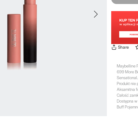
Share
Maybelline 
699 More Bu
Sensational
Produkt nie 
Aksamitna f
Całość zamk
Dostępna w 
Buff Pojemn