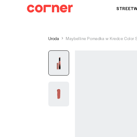
STREET
Uroda
Maybelline Pomadka w Kredce Color S