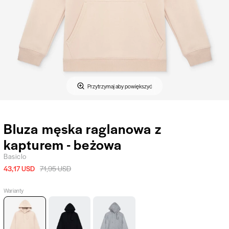
Przytrzymaj aby powiększyć
Bluza męska raglanowa z
kapturem - beżowa
Basiclo
43,17 USD
71,95 USD
Warianty
Bluza
Bluza
Bluza
męska
męska
męska
raglanowa
raglanowa
raglanowa
z
z
z
kapturem
kapturem
kapturem