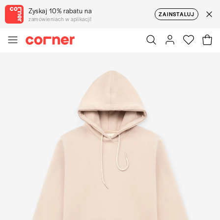
Zyskaj 10% rabatu na
ZAINSTALUJ
zamówieniach w aplikacji!