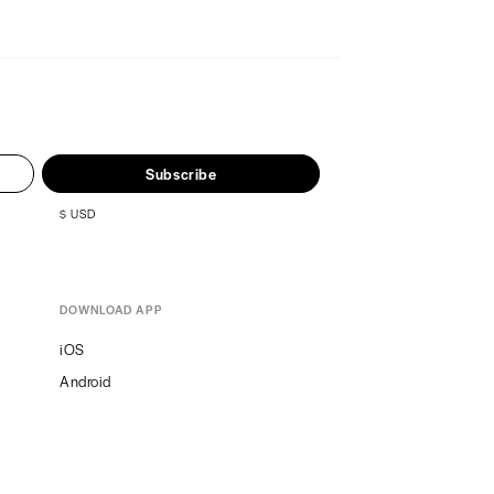
Subscribe
$
USD
DOWNLOAD APP
iOS
Android