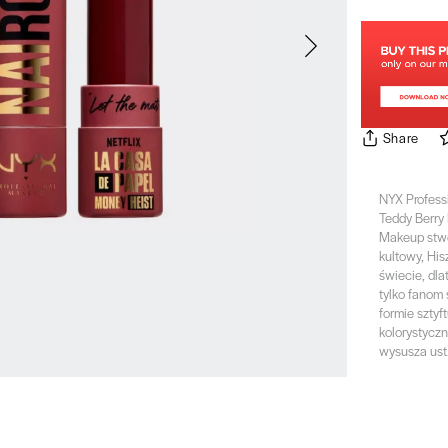
Share
NYX Profess
Teddy Berry
Makeup stwo
kultowy, His
świecie, dla
tylko fanom 
formie szty
kolorystyczn
wysusza ust.