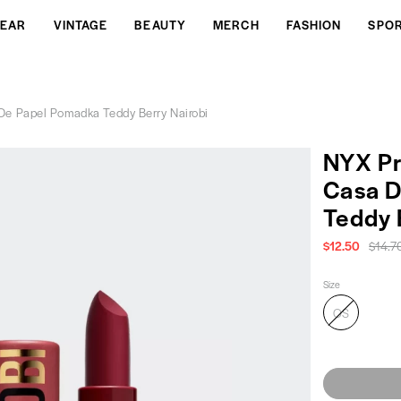
EAR
VINTAGE
BEAUTY
MERCH
FASHION
SPO
De Papel Pomadka Teddy Berry Nairobi
NYX Pr
Casa D
Teddy 
$12.50
$14.7
Size
OS