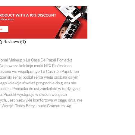
Reviews
(
0
)
ional Makeup x La Casa De Papel Pomadka
 Najnowsza kolekcja marki NYX Professional
rzona we współpracy z La Casa De Papel. Ten
zpański serial podbił serca wielu osób na całym
tego kolekcja również przypadnie do gustu nie
serialu. Pomadka do ust zamknięta w tradycyjnej
ftu. Produkt występuje w dwóch wersjach
ych. Jest niezwykle komfortowa w ciągu dnia, nie
 Wersja: Teddy Berry - nude Gramatura: 4g