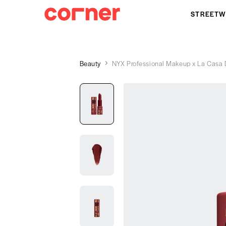
STREETW
Beauty
NYX Professional Makeup x La Casa 