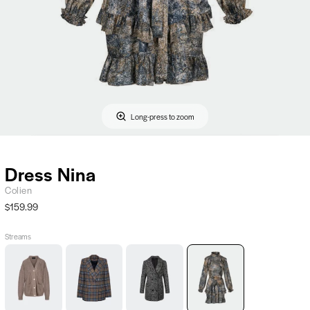
Long-press to zoom
Dress Nina
Colien
$159.99
Streams
Tulua
Porto
La
Dress
sweater
checked
Garde
Nina,
-
jacket,
jacket,
Colien
beige,
Silky
Silky
Silky
Mood
Mood
Mood