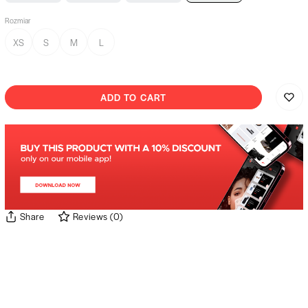
Rozmiar
XS
S
M
L
ADD TO CART
Share
Reviews
(
0
)