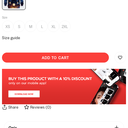
Paris
Size
XS
S
M
L
XL
2XL
Size guide
ADD TO CART
Share
Reviews
(
0
)
Opis