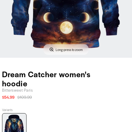
Long-press to zoom
Dream Catcher women's
hoodie
Bittersweet Paris
$54.99
$109.99
Variants
Dream
Catcher
women's
hoodie,
Bittersweet