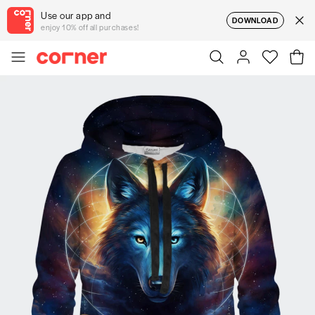
Use our app and
DOWNLOAD
enjoy 10% off all purchases!